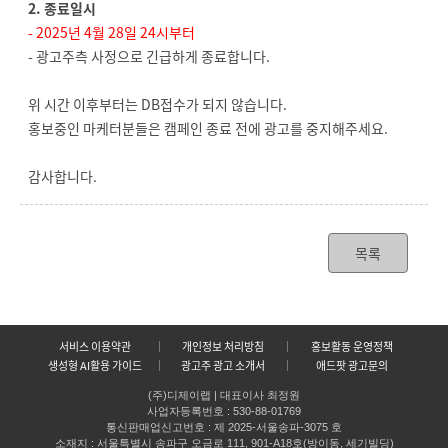
2. 종료일시
- 2025년 4월 28일 24시부터
- 광고주측 사정으로 긴급하게 종료합니다.
위 시간 이후부터는 DB접수가 되지 않습니다.
홍보중인 마케터분들은 캠페인 종료 전에 광고를 중지해주세요.
감사합니다.
목록
서비스 이용약관
개인정보 처리방침
홍보활동 운영정책
생성형 AI활용 가이드
광고주 광고 소개서
애드팟 광고문의
(주)디제이랩 | 대표이사 최정원
사업자등록번호 : 530-88-01769
통신판매업신고번호 : 제 2025-서울송파-3075 호
소재지 : 서울특별시 송파구 오금로 111, 901-A18호(방이동, 세기빌딩)