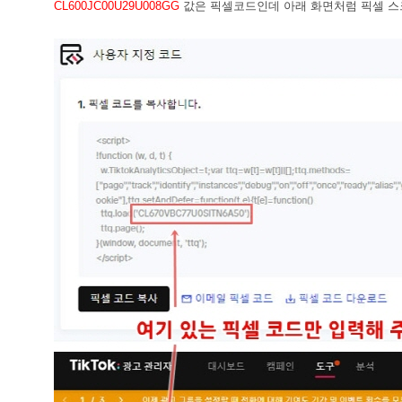
CL600JC00U29U008GG
값은 픽셀코드인데 아래 화면처럼 픽셀 스