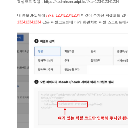
픽셀코드 적용 : https://kodmhsnn.adpt.kr/?ka=123412341234
내 홍보URL 뒤에
/?ka=123412341234
이것이 추가된 픽셀코드 입니
132412341234
값은 픽셀코드인데 아래 화면처럼 픽셀 스크립트에서