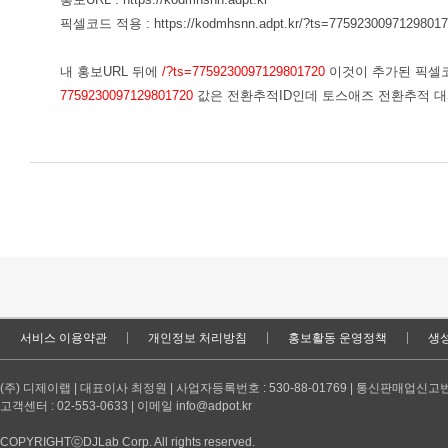
픽셀코드 적용 : https://kodmhsnn.adpt.kr/?ts=
77592300971298017
내 홍보URL 뒤에
/?ts=7759230097129801720
이것이 추가된 픽셀코
7759230097129801720
값은 전환추적ID인데 토스애즈 전환추적 
서비스 이용약관
개인정보 처리방침
홍보활동 운영정책
생성
(주) 디제이랩 | 대표이사 최정원 | 사업자등록번호 : 530-88-01769 | 통신판매업신고번
고객센터 : 02-553-0633 | 이메일 info@adpot.kr
COPYRIGHTⓒDJLab Corp. All rights reserved.