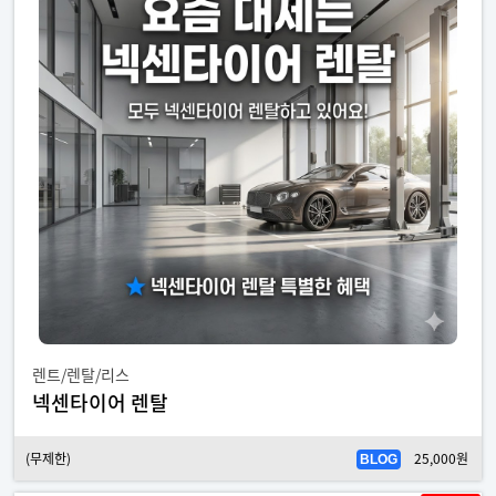
렌트/렌탈/리스
넥센타이어 렌탈
(무제한)
25,000원
BLOG