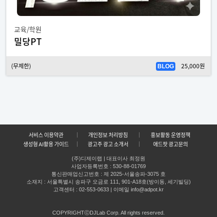
교육/학원
밀당PT
(무제한)
25,000원
BLOG
서비스 이용약관
개인정보 처리방침
홍보활동 운영정책
생성형 AI활용 가이드
광고주 광고 소개서
애드팟 광고문의
(주)디제이랩 | 대표이사 최정원
사업자등록번호 : 530-88-01769
통신판매업신고번호 : 제 2025-서울송파-3075 호
소재지 : 서울특별시 송파구 오금로 111, 901-A18호(방이동, 세기빌딩)
고객센터 : 02-553-0633 | 이메일 info@adpot.kr
COPYRIGHTⓒDJLab Corp. All rights reserved.